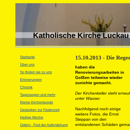
Katholische Kirche Luckau
15.10.2013 - Die Regen
Startseite
Über uns
haben die
Renovierungsarbeiten in
So finden sie zu uns
Golßen teilweise wieder
Erinnerungen
zunichte gemacht.
Chronik
Der Kirchenkeller steht erneut
Tagessegen und mehr
unter Wasser.
Kleine Kirchenkunde
Nachfolgend noch einige
Gedanken zur Fastenzeit
weitere Fotos, die Ernst
Heilige Woche
Steppan von den
entstandenen Schäden gemac
Ostern - Fest der Auferstehung