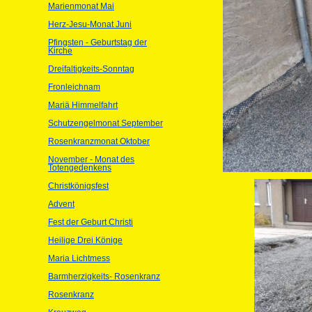
Marienmonat Mai
Herz-Jesu-Monat Juni
Pfingsten - Geburtstag der
Kirche
Dreifaltigkeits-Sonntag
Fronleichnam
Mariä Himmelfahrt
Schutzengelmonat September
Rosenkranzmonat Oktober
November - Monat des
Totengedenkens
Christkönigsfest
Advent
Fest der Geburt Christi
Heilige Drei Könige
Maria Lichtmess
Barmherzigkeits- Rosenkranz
Rosenkranz