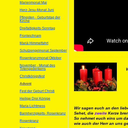
Marienmonat Mai
Herz-Jesu-Monat Juni
Pfingsten - Geburtstag der
Kirche
Dreifaltigkeits-Sonntag
Fronleichnam
Mariä Himmelfahrt
Schutzengelmonat September
Rosenkranzmonat Oktober
November - Monat des
Totengedenkens
W
Christkönigsfest
Advent
Fest der Geburt Christi
Heilige Drei Könige
Maria Lichtmess
Wir sagen euch an den lieb
Sehet, die
zweite
Kerze bren
Barmherzigkeits- Rosenkranz
So nehmet euch eins um da
Rosenkranz
wie auch der Herr an uns ge