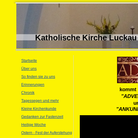
Katholische Kirche Luckau
Startseite
Über uns
So finden sie zu uns
Erinnerungen
kommt 
Chronik
"ADVE
Tagessegen und mehr
u
"ANKUNF
Kleine Kirchenkunde
Gedanken zur Fastenzeit
Heilige Woche
Ostern - Fest der Auferstehung