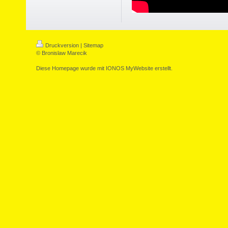
Druckversion
|
Sitemap
© Bronislaw Marecik
Diese Homepage wurde mit
IONOS MyWebsite
erstellt.