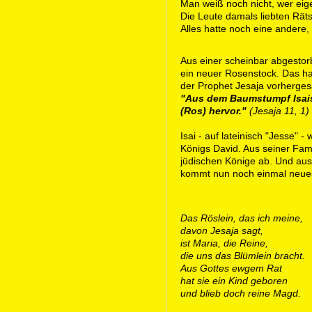
Man weiß noch nicht, wer eige
Die Leute damals liebten Räts
Alles hatte noch eine andere,
Aus einer scheinbar abgestor
ein neuer Rosenstock. Das hat
der Prophet Jesaja vorherges
"Aus dem Baumstumpf Isais
(Ros) hervor."
(Jesaja 11, 1)
Isai - auf lateinisch "Jesse" -
Königs David. Aus seiner Fam
jüdischen Könige ab. Und aus
kommt nun noch einmal neue
Das Röslein, das ich meine,
davon Jesaja sagt,
ist Maria, die Reine,
die uns das Blümlein bracht.
Aus Gottes ewgem Rat
hat sie ein Kind geboren
und blieb doch reine Magd.