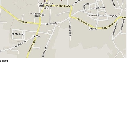
uckau