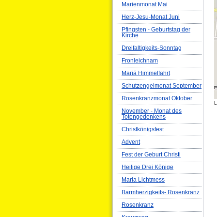
Marienmonat Mai
Herz-Jesu-Monat Juni
Pfingsten - Geburtstag der
Kirche
Dreifaltigkeits-Sonntag
Fronleichnam
Mariä Himmelfahrt
Schutzengelmonat September
Rosenkranzmonat Oktober
L
November - Monat des
Totengedenkens
Christkönigsfest
Advent
Fest der Geburt Christi
Heilige Drei Könige
Maria Lichtmess
Barmherzigkeits- Rosenkranz
Rosenkranz