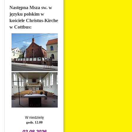
Następna Msza sw. w
języku polskim w
kościele Christus-Kirche
w Cottbus:
W niedzielę
godz. 12.00
02.08.2026