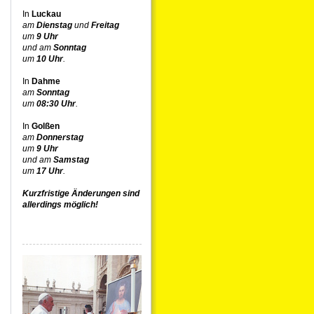
In
Luckau
am
Dienstag
und
Freitag
um
9 Uhr
und am
Sonntag
um
10 Uhr
.
In
Dahme
am
Sonntag
um
08:30 Uhr
.
In
Golßen
am
Donnerstag
um
9 Uhr
und am
Samstag
um
17 Uhr
.
Kurzfristige Änderungen sind
allerdings möglich!