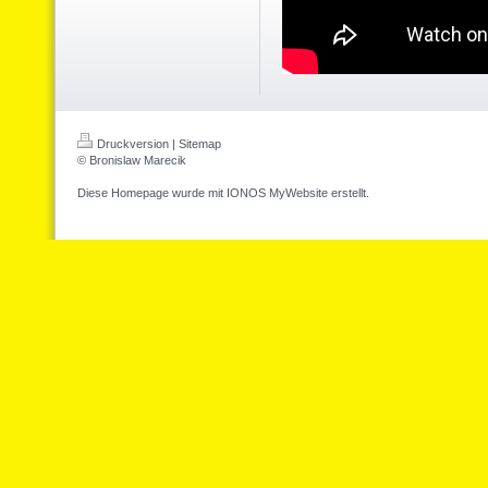
Druckversion
|
Sitemap
© Bronislaw Marecik
Diese Homepage wurde mit
IONOS MyWebsite
erstellt.