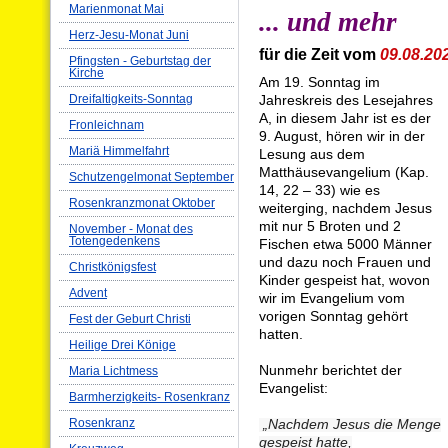
Marienmonat Mai
... und mehr
Herz-Jesu-Monat Juni
für die Zeit vom
09.08.20
Pfingsten - Geburtstag der
Kirche
Am 19. Sonntag im
Dreifaltigkeits-Sonntag
Jahreskreis des Lesejahres
A, in diesem Jahr ist es der
Fronleichnam
9. August, hören wir in der
Mariä Himmelfahrt
Lesung aus dem
Matthäusevangelium (Kap.
Schutzengelmonat September
14, 22 – 33) wie es
Rosenkranzmonat Oktober
weiterging, nachdem Jesus
mit nur 5 Broten und 2
November - Monat des
Totengedenkens
Fischen etwa 5000 Männer
und dazu noch Frauen und
Christkönigsfest
Kinder gespeist hat, wovon
Advent
wir im Evangelium vom
vorigen Sonntag gehört
Fest der Geburt Christi
hatten.
Heilige Drei Könige
Nunmehr berichtet der
Maria Lichtmess
Evangelist:
Barmherzigkeits- Rosenkranz
Rosenkranz
„Nachdem Jesus die Menge
gespeist hatte,