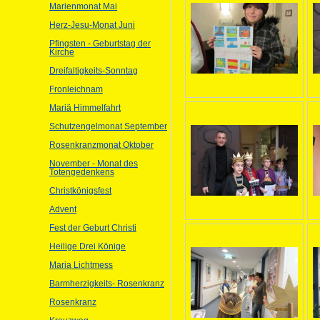
Marienmonat Mai
Herz-Jesu-Monat Juni
Pfingsten - Geburtstag der
Kirche
Dreifaltigkeits-Sonntag
Fronleichnam
Mariä Himmelfahrt
Schutzengelmonat September
Rosenkranzmonat Oktober
November - Monat des
Totengedenkens
Christkönigsfest
Advent
Fest der Geburt Christi
Heilige Drei Könige
Maria Lichtmess
Barmherzigkeits- Rosenkranz
Rosenkranz