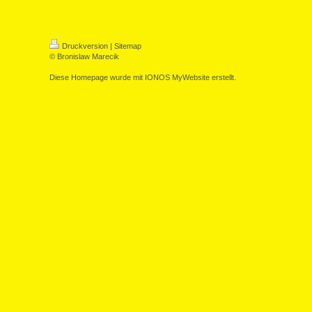
Druckversion
|
Sitemap
© Bronislaw Marecik
Diese Homepage wurde mit
IONOS MyWebsite
erstellt.