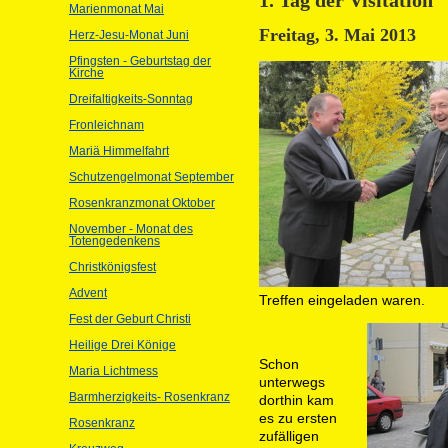
Marienmonat Mai
Freitag, 3. Mai 2013
Herz-Jesu-Monat Juni
Pfingsten - Geburtstag der
Kirche
Dreifaltigkeits-Sonntag
Fronleichnam
Mariä Himmelfahrt
Schutzengelmonat September
Rosenkranzmonat Oktober
November - Monat des
Totengedenkens
Christkönigsfest
Advent
Treffen eingeladen waren.
Fest der Geburt Christi
Heilige Drei Könige
Schon
Maria Lichtmess
unterwegs
Barmherzigkeits- Rosenkranz
dorthin kam
es zu ersten
Rosenkranz
zufälligen