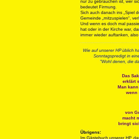
nur zu gebrauchen ist, wer sic
bedeutet Firmung.
Sich auch danach ins „Spiel de
Gemeinde „mitzuspielen“, verh
Und wenn es doch mal passier
hat oder in der Kirche war, d
immer wieder auftanken, also
Wie auf unserer HP üblich ha
Sonntagspredigt in ein
"Wohl denen, die d
Das Sak
erklärt 
Man kann 
wenn e
von Go
macht m
bringt sic
Übrigens:
Im Gästebuch unserer HP, da