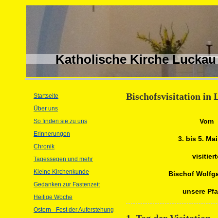
Katholische Kirche Luckau
Bischofsvisitation i
Startseite
Über uns
Vom
So finden sie zu uns
Erinnerungen
3. bis 5. Ma
Chronik
visitier
Tagessegen und mehr
Kleine Kirchenkunde
Bischof Wolfga
Gedanken zur Fastenzeit
unsere Pfar
Heilige Woche
Ostern - Fest der Auferstehung
1. Tag der Visitation