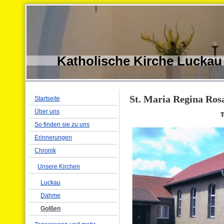
Katholische Kirche Luckau
St. Maria Regina Ros
Startseite
Über uns
T
So finden sie zu uns
Erinnerungen
Chronik
Unsere Kirchen
Luckau
Dahme
Golßen