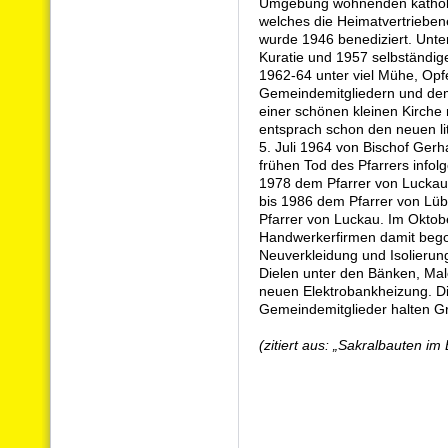
Umgebung wohnenden katholis
welches die Heimatvertriebene
wurde 1946 benediziert. Unt
Kuratie und 1957 selbständig
1962-64 unter viel Mühe, Opf
Gemeindemitgliedern und dem
einer schönen kleinen Kirch
entsprach schon den neuen l
5. Juli 1964 von Bischof Gerh
frühen Tod des Pfarrers infolg
1978 dem Pfarrer von Luckau 
bis 1986 dem Pfarrer von Lü
Pfarrer von Luckau. Im Okto
Handwerkerfirmen damit begon
Neuverkleidung und Isolierun
Dielen unter den Bänken, Mal
neuen Elektrobankheizung. Di
Gemeindemitglieder halten G
(zitiert aus: „Sakralbauten im 