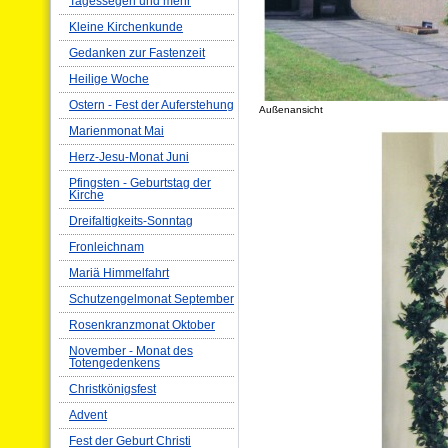
Tagessegen und mehr
Kleine Kirchenkunde
Gedanken zur Fastenzeit
Heilige Woche
Ostern - Fest der Auferstehung
Außenansicht
Marienmonat Mai
Herz-Jesu-Monat Juni
Pfingsten - Geburtstag der
Kirche
Dreifaltigkeits-Sonntag
Fronleichnam
Mariä Himmelfahrt
Schutzengelmonat September
Rosenkranzmonat Oktober
November - Monat des
Totengedenkens
Christkönigsfest
Advent
Fest der Geburt Christi