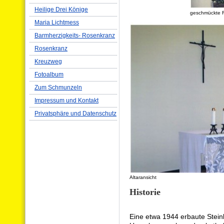
Heilige Drei Könige
geschmückte F
Maria Lichtmess
Barmherzigkeits- Rosenkranz
Rosenkranz
Kreuzweg
Fotoalbum
Zum Schmunzeln
Impressum und Kontakt
Privatsphäre und Datenschutz
Altaransicht
Historie
Eine etwa 1944 erbaute Stein