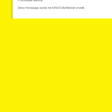
© Bronislaw Marecik
Diese Homepage wurde mit
IONOS MyWebsite
erstellt.